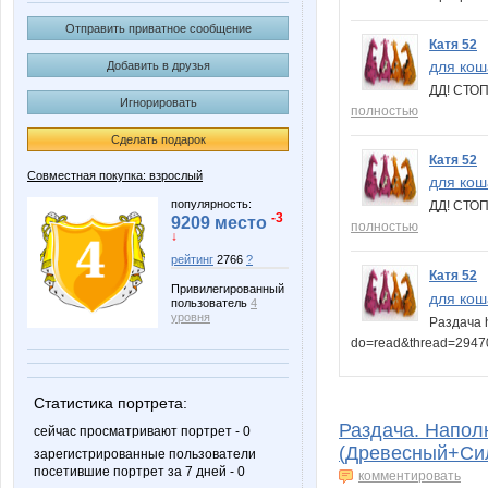
Отправить приватное сообщение
Катя 52
для кош
Добавить в друзья
ДД! СТОП
Игнорировать
полностью
Сделать подарок
Катя 52
Совместная покупка: взрослый
для коша
популярность:
ДД! СТОП
-3
9209 место
полностью
↓
рейтинг
2766
?
Катя 52
Привилегированный
для коша
пользователь
4
уровня
Раздача h
do=read&thread=294
Статистика портрета:
Раздача. Напол
сейчас просматривают портрет - 0
(Древесный+Сил
зарегистрированные пользователи
посетившие портрет за 7 дней - 0
комментировать