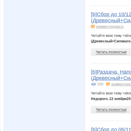
[b]Сбор до 10/1
(Древесный+Сили
комментировать
Читайте мою тему <str
(Древесный+Силикагел
Читать полностью
[b]Раздача. Нап
(Древесный+Сил
586
комментир
Читайте мою тему <str
Недорого. 22 ноября20
Читать полностью
[b]Сбор до 06/1