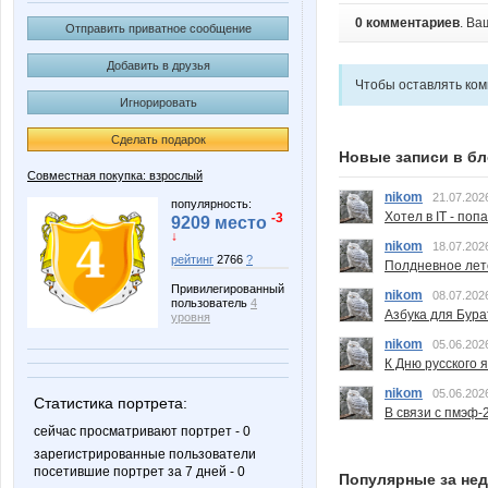
0 комментариев
. Ва
Отправить приватное сообщение
Добавить в друзья
Чтобы оставлять ко
Игнорировать
Сделать подарок
Новые записи в бл
Совместная покупка: взрослый
nikom
21.07.202
популярность:
Хотел в IT - поп
-3
9209 место
↓
nikom
18.07.202
рейтинг
2766
?
Полдневное лет
Привилегированный
nikom
08.07.202
пользователь
4
Азбука для Бура
уровня
nikom
05.06.202
К Дню русского 
nikom
05.06.202
Статистика портрета:
В связи с пмэф-
сейчас просматривают портрет - 0
зарегистрированные пользователи
посетившие портрет за 7 дней - 0
Популярные за не