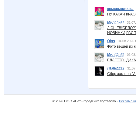
комсомолочка
НУ КАКАЯ КРАСОТ
Мил@н@
31.07
ЛЮШЕ!!!!БЕЛО
НОВИНКИ,РАСП
Olgs
04.08.2026 
Фото вещей из ки
Мил@н@
01.08
ЕЛЛЕТТО!!!ДИК
Лана2212
31.07
Сбор заказов. Ve
© 2026 ООО «Сеть городских порталов» ·
Реклама н