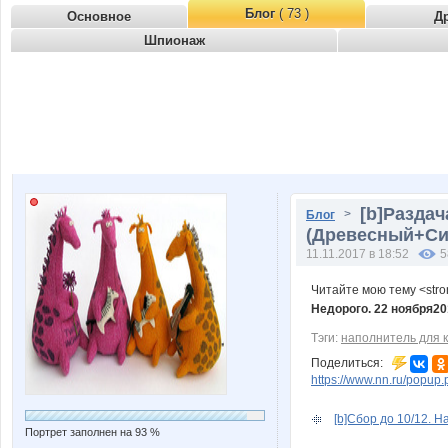
Блог
( 73 )
Основное
Д
Шпионаж
[b]Раздач
>
Блог
(Древесный+Сил
11.11.2017 в 18:52
5
Читайте мою тему <str
Недорого. 22 ноября20
Тэги:
наполнитель для к
Поделиться:
https://www.nn.ru/pop
[b]Сбор до 10/12. Н
Портрет заполнен на 93 %