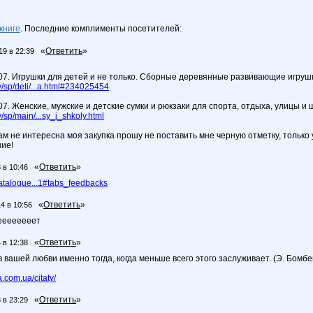
книге
. Последние комплименты посетителей:
«
Ответить
»
19 в 22:39
.07. Игрушки для детей и не только. Сборные деревянные развивающие игруш
sp/deti/...a.html#234025454
07. Женские, мужские и детские сумки и рюкзаки для спорта, отдыха, улицы и 
sp/main/...sy_i_shkoly.html
ам не интересна моя закупка прошу не поставить мне черную отметку, только
ие!
«
Ответить
»
 в 10:46
atalogue...1#tabs_feedbacks
«
Ответить
»
4 в 10:56
еееееееет
«
Ответить
»
 в 12:38
 вашей любви именно тогда, когда меньше всего этого заслуживает. (Э. Бомбе
.com.ua/citaty/
«
Ответить
»
 в 23:29