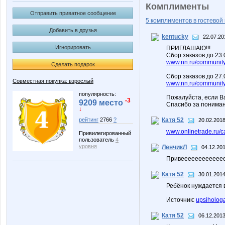
Комплименты
Отправить приватное сообщение
5 комплиментов в гостевой 
Добавить в друзья
kentucky
22.07.20
Игнорировать
ПРИГЛАШАЮ!!!
Сбор заказов до 23
www.nn.ru/community/
Сделать подарок
Сбор заказов до 27.
Совместная покупка: взрослый
www.nn.ru/community/
популярность:
Пожалуйста, если В
-3
9209 место
Спасибо за пониман
↓
рейтинг
2766
?
Катя 52
20.02.2018
www.onlinetrade.ru/c
Привилегированный
пользователь
4
уровня
ЛенчикЛ
04.12.201
Привееееееееееее
Катя 52
30.01.2014
Ребёнок нуждается в
Источник:
upsihologa
Катя 52
06.12.2013