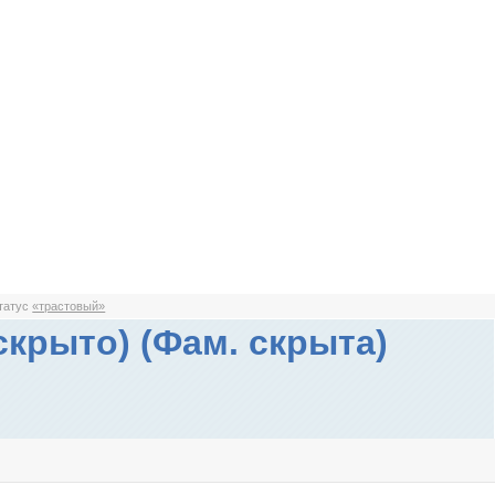
статус
«трастовый»
скрыто) (Фам. скрыта)