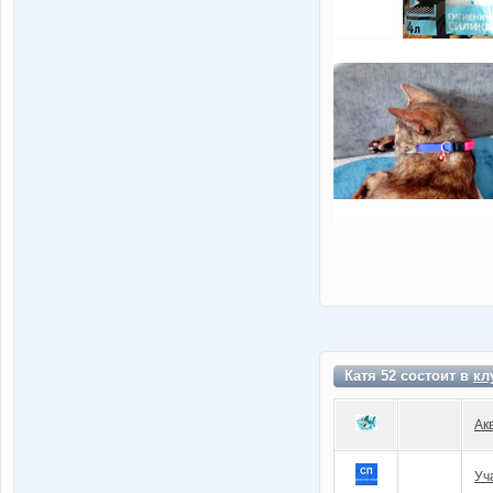
Катя 52 состоит в
кл
Ак
Уч