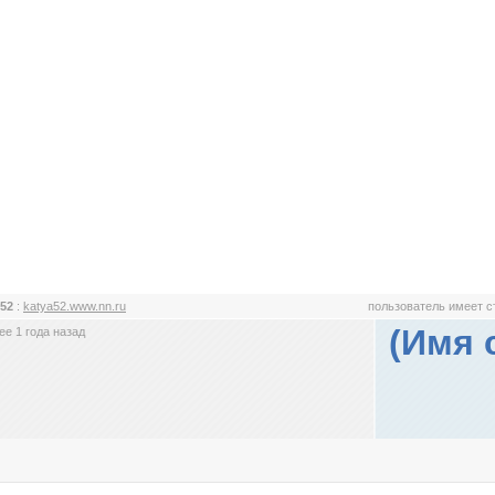
 52
:
katya52.www.nn.ru
пользователь имеет 
(Имя 
е 1 года назад