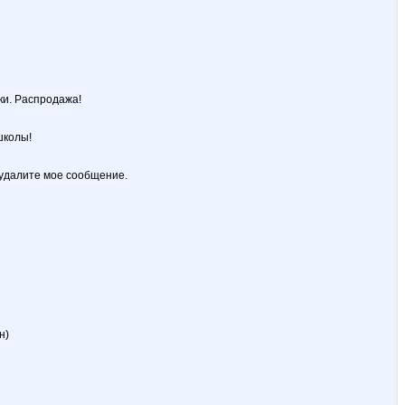
ки. Распродажа!
школы!
 удалите мое сообщение.
н)