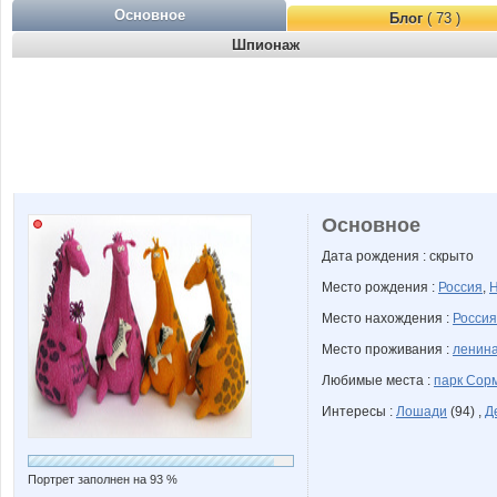
Основное
Блог
( 73 )
Шпионаж
Основное
Дата рождения : скрыто
Место рождения :
Россия
,
Н
Место нахождения :
Россия
Место проживания :
ленина
Любимые места :
парк Сор
Интересы :
Лошади
(94) ,
Д
Портрет заполнен на 93 %