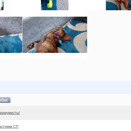
убах
вариумисты!
астники СП