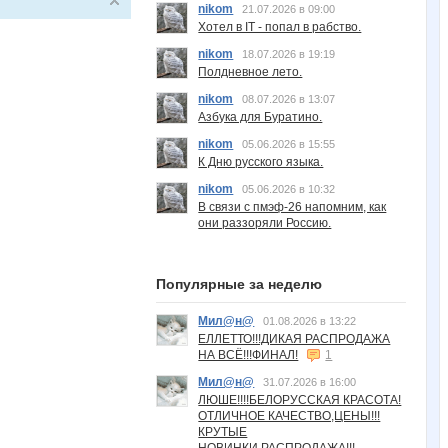
nikom
21.07.2026 в 09:00
Хотел в IT - попал в рабство.
nikom
18.07.2026 в 19:19
Полдневное лето.
nikom
08.07.2026 в 13:07
Азбука для Буратино.
nikom
05.06.2026 в 15:55
К Дню русского языка.
nikom
05.06.2026 в 10:32
В связи с пмэф-26 напомним, как
они раззоряли Россию.
Популярные за неделю
Мил@н@
01.08.2026 в 13:22
ЕЛЛЕТТО!!!ДИКАЯ РАСПРОДАЖА
НА ВСЁ!!!ФИНАЛ!
1
Мил@н@
31.07.2026 в 16:00
ЛЮШЕ!!!!БЕЛОРУССКАЯ КРАСОТА!
ОТЛИЧНОЕ КАЧЕСТВО,ЦЕНЫ!!!
КРУТЫЕ
НОВИНКИ,РАСПРОДАЖА!!!