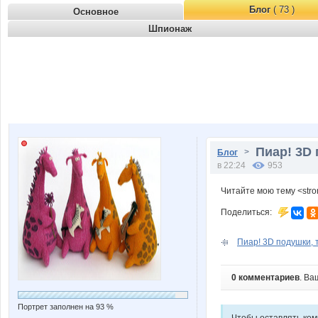
Блог
( 73 )
Основное
Шпионаж
Пиар! 3D
>
Блог
в 22:24
953
Читайте мою тему <str
Поделиться:
Пиар! 3D подушки, т
0 комментариев
. Ва
Портрет заполнен на 93 %
Чтобы оставлять ко