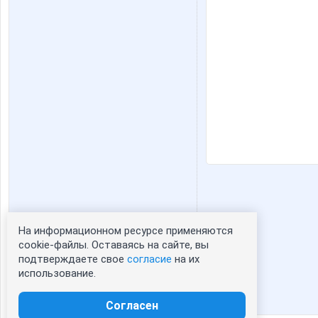
На информационном ресурсе применяются
Статистика портрета:
cookie-файлы. Оставаясь на сайте, вы
подтверждаете свое
согласие
на их
сейчас просматривают портрет - 0
использование.
зарегистрированные пользователи
посетившие портрет за 7 дней - 0
Согласен