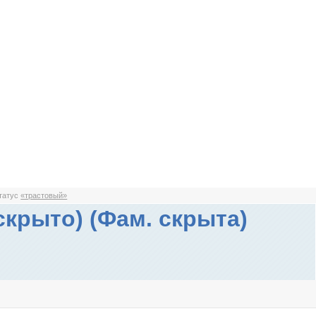
статус
«трастовый»
скрыто) (Фам. скрыта)