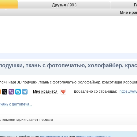
Друзья
( 99 )
Г
Мне нра
 подушки, ткань с фотопечатью, холофайбер, кра
ong>Пиар! 3D подушки, ткань с фотопечатью, холофайбер, красотища! Хороши
Мне нравится
Добавлено со страницы:
https://
кань с фотопеча...
ш комментарий станет первым
мментарии необходимо
авторизоваться
или
зарегистрироваться