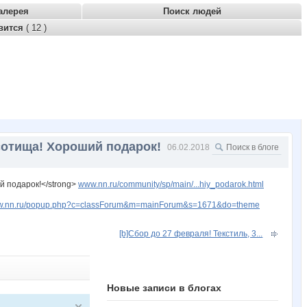
алерея
Поиск людей
вится
( 12 )
сотища! Хороший подарок!
06.02.2018
й подарок!</strong>
www.nn.ru/community/sp/main/...hiy_podarok.html
www.nn.ru/popup.php?c=classForum&m=mainForum&s=1671&do=theme
[b]Сбор до 27 февраля! Текстиль, 3...
Новые записи в блогах