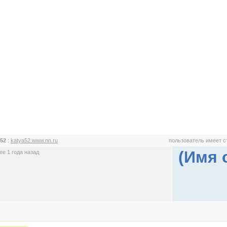
 52
:
katya52.www.nn.ru
пользователь имеет 
(Имя 
е 1 года назад