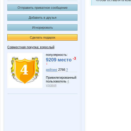
Отправить приватное сообщение
Добавить в друзья
Игнорировать
Сделать подарок
Совместная покупка: взрослый
популярность:
-3
9209 место
↓
рейтинг
2766
?
Привилегированный
пользователь
4
уровня