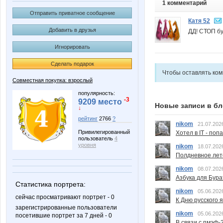
1 комментарий
Отправить приватное сообщение
Катя 52
Добавить в друзья
ДД! СТОП бу
Игнорировать
Сделать подарок
Чтобы оставлять ко
Совместная покупка: взрослый
популярность:
-3
9209 место
Новые записи в бл
↓
рейтинг
2766
?
nikom
21.07.202
Привилегированный
Хотел в IT - поп
пользователь
4
уровня
nikom
18.07.202
Полдневное лет
nikom
08.07.202
Азбука для Бура
Статистика портрета:
nikom
05.06.202
сейчас просматривают портрет - 0
К Дню русского 
зарегистрированные пользователи
nikom
05.06.202
посетившие портрет за 7 дней - 0
В связи с пмэф-