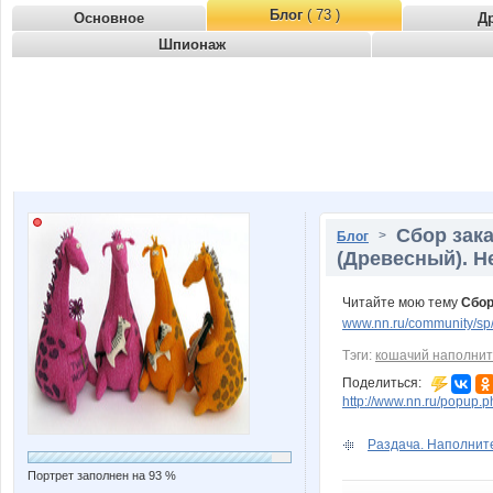
Блог
( 73 )
Основное
Д
Шпионаж
Сбор зак
>
Блог
(Древесный). Н
Читайте мою тему
Сбор
www.nn.ru/community/sp
Тэги:
кошачий наполнит
Поделиться:
http://www.nn.ru/popu
Раздача. Наполните
Портрет заполнен на 93 %