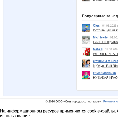
Популярные за не
Olgs
04.08.2026 
Фото вещей из ки
Мил@н@
01.08
ЕЛЛЕТТО!!!ДИК
Nata.li
05.08.202
WILDBERRIES Н
ЛУЧШАЯ МАРК
[b]Обувь Ralf Ri
комсомолочка
НУ КАКАЯ КРАСОТ
© 2026 ООО «Сеть городских порталов» ·
Реклама н
На информационном ресурсе применяются cookie-файлы. О
использование.