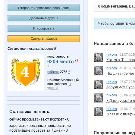
0 комментариев
. Ва
Отправить приватное сообщение
Добавить в друзья
Чтобы оставлять ко
Игнорировать
Сделать подарок
Новые записи в бл
Совместная покупка: взрослый
nikom
21.07.202
популярность:
Хотел в IT - поп
-3
9209 место
↓
nikom
18.07.202
рейтинг
2766
?
Полдневное лет
Привилегированный
nikom
08.07.202
пользователь
4
Азбука для Бура
уровня
nikom
05.06.202
К Дню русского 
nikom
05.06.202
Статистика портрета:
В связи с пмэф-
сейчас просматривают портрет - 0
зарегистрированные пользователи
посетившие портрет за 7 дней - 0
Популярные за не