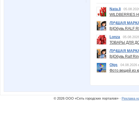
Nata.li
05.08.202
WILDBERRIES Н
ЛУЧШАЯ МАРК
[b]Обувь RALF RI
Lonza
05.08.2026
ТОВАРЫ ДЛЯ ДО
ЛУЧШАЯ МАРК
[b]Обувь Ralf Ri
Olgs
04.08.2026 
Фото вещей из ки
© 2026 ООО «Сеть городских порталов» ·
Реклама н