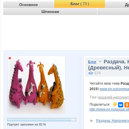
Блог
( 73 )
Основное
Д
Шпионаж
Раздача.
>
Блог
(Древесный). Н
579
Читайте мою тему
Разд
2015!
www.nn.ru/communi
Тэги:
кошачий наполнит
Поделиться:
http://www.nn.ru/popu
Раздача. Наполните
Портрет заполнен на 93 %