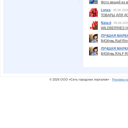
Фото вещей из ки
Lonza
05.08.2026
ТОВАРЫ ДЛЯ ДО
Nata.li
05.08.202
WILDBERRIES Н
ЛУЧШАЯ МАРК
[b]Обувь Ralf Ri
ЛУЧШАЯ МАРК
[b]Обувь RALF RI
© 2026 ООО «Сеть городских порталов» ·
Реклама н