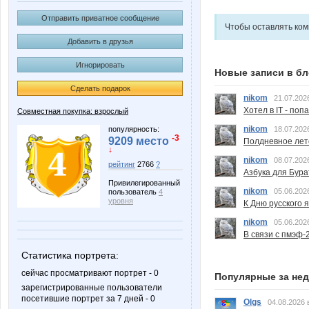
Отправить приватное сообщение
Чтобы оставлять ко
Добавить в друзья
Игнорировать
Новые записи в бл
Сделать подарок
nikom
21.07.202
Хотел в IT - поп
Совместная покупка: взрослый
nikom
популярность:
18.07.202
-3
9209 место
Полдневное лет
↓
nikom
08.07.202
рейтинг
2766
?
Азбука для Бура
Привилегированный
nikom
05.06.202
пользователь
4
уровня
К Дню русского 
nikom
05.06.202
В связи с пмэф-
Статистика портрета:
сейчас просматривают портрет - 0
Популярные за не
зарегистрированные пользователи
посетившие портрет за 7 дней - 0
Olgs
04.08.2026 