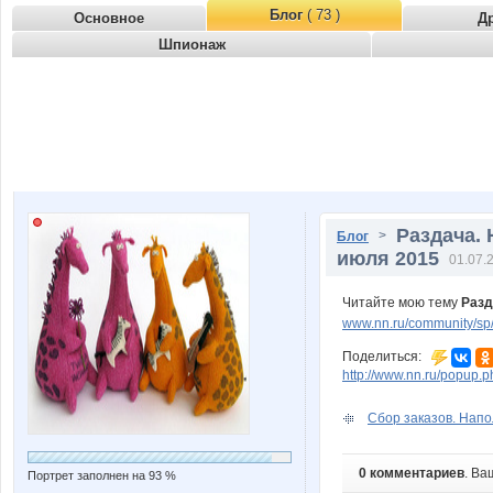
Блог
( 73 )
Основное
Д
Шпионаж
Раздача.
>
Блог
июля 2015
01.07.
Читайте мою тему
Разд
www.nn.ru/community/sp/
Поделиться:
http://www.nn.ru/popu
Сбор заказов. Напо
0 комментариев
. Ва
Портрет заполнен на 93 %