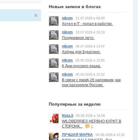
Новые записи в блогах
nikom
21.07.2026 в 09:00
Хотел в IT - попал в рабство.
nikom
18.07.2026 в 19:19
Полдневное лето.
nikom
08.07.2026 в 13:07
Азбука для Буратино.
nikom
05.06.2026 в 15:55
К Дню русского языка.
nikom
05.06.2026 в 10:32
В связи с пмэф-26 напомним, как
они раззоряли Россию.
Популярные за неделю
Nata.li
05.08.2026 в 16:56
WILDBERRIES НЕРВНО КУРИТ В
СТОРОНК...
1
ЛУЧШАЯ МАРКА
04.08.2026 в 12:32