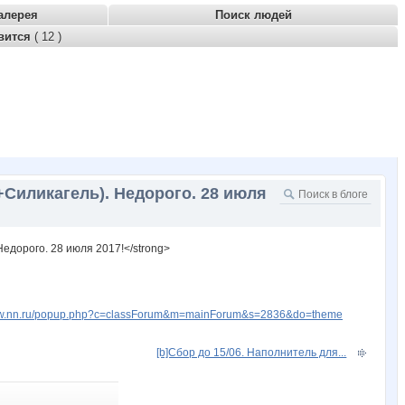
алерея
Поиск людей
вится
( 12 )
Силикагель). Недорого. 28 июля
едорого. 28 июля 2017!</strong>
www.nn.ru/popup.php?c=classForum&m=mainForum&s=2836&do=theme
[b]Сбор до 15/06. Наполнитель для...