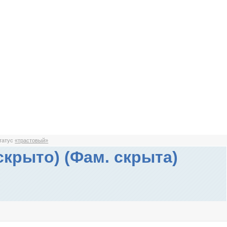
статус
«трастовый»
скрыто) (Фам. скрыта)