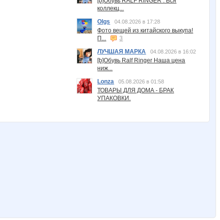
[b]Обувь RALF RINGER . Вся
коллекц...
Olgs
04.08.2026 в 17:28
Фото вещей из китайского выкупа!
П...
3
ЛУЧШАЯ МАРКА
04.08.2026 в 16:02
[b]Обувь Ralf Ringer Наша цена
ниж...
Lonza
05.08.2026 в 01:58
ТОВАРЫ ДЛЯ ДОМА - БРАК
УПАКОВКИ.