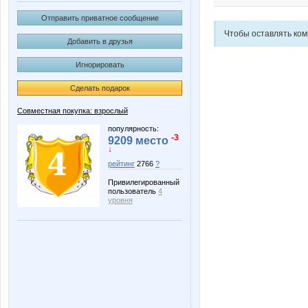
Отправить приватное сообщение
Чтобы оставлять ко
Добавить в друзья
Игнорировать
Сделать подарок
Совместная покупка: взрослый
популярность:
-3
9209 место
↓
рейтинг
2766
?
Привилегированный
пользователь
4
уровня