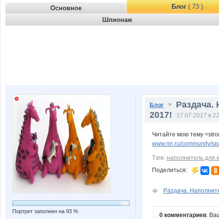
Блог
( 73 )
Основное
Шпионаж
Раздача.
>
Блог
2017!
17.07.2017 в 2
Читайте мою тему <stro
www.nn.ru/community/sp/
Тэги:
наполнитель для к
Поделиться:
Раздача. Наполните
Портрет заполнен на 93 %
0 комментариев
. Ва