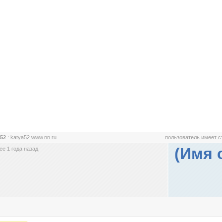
 52
:
katya52.www.nn.ru
пользователь имеет 
(Имя 
е 1 года назад