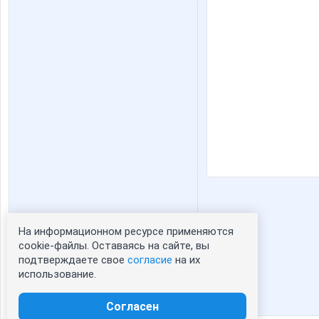
На информационном ресурсе применяются
Статистика портрета:
cookie-файлы. Оставаясь на сайте, вы
подтверждаете свое
согласие
на их
сейчас просматривают портрет - 0
использование.
зарегистрированные пользователи
посетившие портрет за 7 дней - 0
Согласен